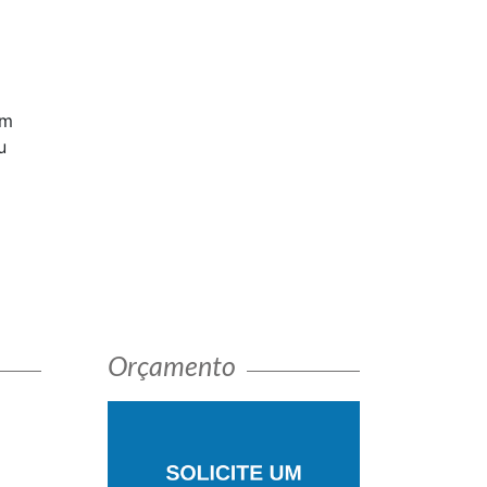
em
u
Orçamento