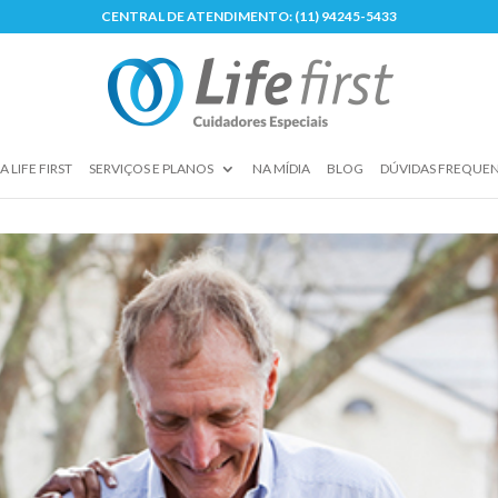
CENTRAL DE ATENDIMENTO:
(11) 94245-5433
A LIFE FIRST
SERVIÇOS E PLANOS
NA MÍDIA
BLOG
DÚVIDAS FREQUE