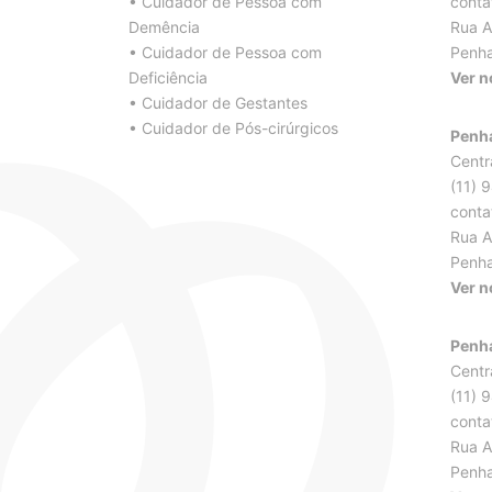
•
Cuidador de Pessoa com
conta
Demência
Rua Aq
•
Cuidador de Pessoa com
Penha
Deficiência
Ver 
•
Cuidador de Gestantes
•
Cuidador de Pós-cirúrgicos
Penha
Centr
(11) 
conta
Rua Aq
Penha
Ver 
Penha
Centr
(11) 
conta
Rua Aq
Penha